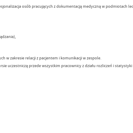
esjonalizacja osób pracujących z dokumentacją medyczną w podmiotach lec
ądzania),
h w zakresie relacji z pacjentem i komunikacji w zespole.
ursie uczestniczą przede wszystkim pracownicy z działu rozliczeń i statystyk
Data wy
Wytworz