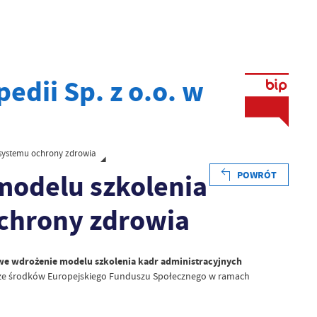
edii Sp. z o.o. w
 systemu ochrony zdrowia
modelu szkolenia
POWRÓT
ochrony zdrowia
we wdrożenie modelu szkolenia kadr administracyjnych
 ze środków Europejskiego Funduszu Społecznego w ramach