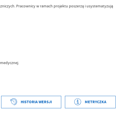
zniczych. Pracownicy w ramach projektu poszerzą i usystematyzują
i medycznej.
HISTORIA WERSJI
METRYCZKA
tworzenia
2022-06-24 08:17:48
ył
Norbert Mazur