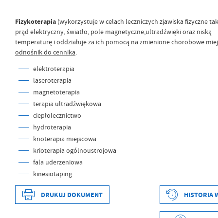
Fizykoterapia
(wykorzystuje w celach leczniczych zjawiska fizyczne tak
prąd elektryczny, światło, pole magnetyczne,ultradźwięki oraz niską
temperaturę i oddziałuje za ich pomocą na zmienione chorobowe miej
odnośnik do cennika
.
elektroterapia
laseroterapia
magnetoterapia
terapia ultradźwiękowa
ciepłolecznictwo
hydroterapia
krioterapia miejscowa
krioterapia ogólnoustrojowa
fala uderzeniowa
kinesiotaping
DRUKUJ DOKUMENT
HISTORIA 
Data wytworzenia
2022-08-23 08:43:37
Wytworzył
Norbert Mazur