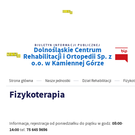
BIULETYN INFORMACJI PUBLICZNEJ
Dolnośląskie Centrum
Rehabilitacji i Ortopedii Sp. z
o.o. w Kamiennej Górze
Strona główna
Nasze jednostki
Dział Rehabilitacji
Fizyko
Fizykoterapia
Informacja, rejestracja od poniedziałku do piątku w godz.
08:00
-
14:00
tel.
75 645 9696