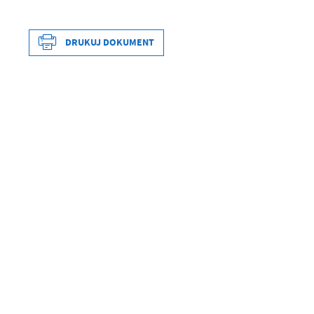
DRUKUJ DOKUMENT
Data wytworzenia
Wytworzył
Data opublikowania
Opublikował
Data ostatniej aktualizacji
Ostatnio zaktualizował